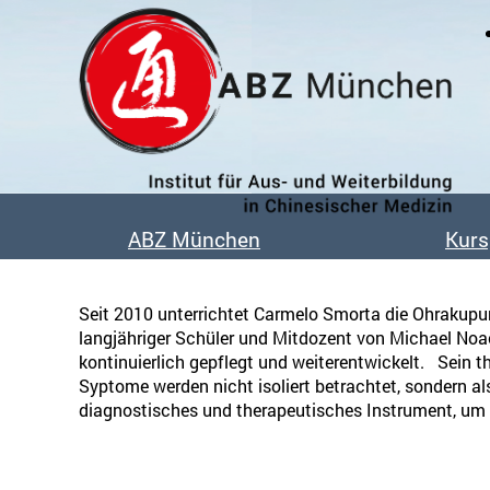
Das Institut
Unsere Dozent:innen
ABZ München
Kur
Unsere Absolvent:innen
Kooperationen
Seit 2010 unterrichtet Carmelo Smorta die Ohrakupun
Veröffentlichungen & Buchtips
langjähriger Schüler und Mitdozent von Michael Noack
Bildergalerie
kontinuierlich gepflegt und weiterentwickelt. Sein
Syptome werden nicht isoliert betrachtet, sondern al
diagnostisches und therapeutisches Instrument, u