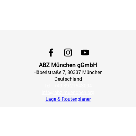
ABZ München gGmbH
Häberlstraße
7
, 80337
München
Deutschland
Tel.: +49 89 21543094
info@abz-muenchen.org
Lage & Routenplaner
Impressum
AGB
Datenschutz
Widerrufsbelehrung
Widerruf erklären