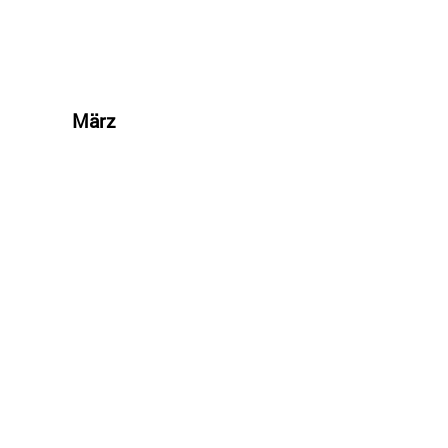
März
Ohrakupunktur als 
5 Tage Intensivkur
31.03.27 - 04.04.27
München