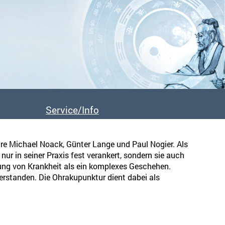
 mit AGTCM-Diplom
FAQs
Downloads
Service/Info
Für Patient:innen
Anreise / Kursorte
ure Michael Noack, Günter Lange und Paul Nogier. Als
ldung
Übernachtungsmöglichkeiten
ur in seiner Praxis fest verankert, sondern sie auch
Klimaschutz
ung von Krankheit als ein komplexes Geschehen.
erstanden. Die Ohrakupunktur dient dabei als
.