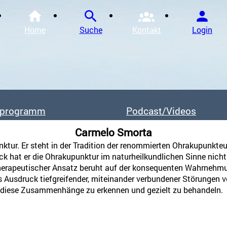
Home
Suche
Kontakt
Login
Chinesische Medizin und Akupunktur / Ausbildung
Akupunktur Weiterbildung / Spezialgebiete
sprogramm
Podcast/Videos
Kräutertherapie / Aus- und Weiterbildung
Tuina / Aus- und Weiterbildung
Carmelo
Smorta
ktur. Er steht in der Tradition der renommierten Ohrakupunkte
Akupunktur in der Geburtshilfe / Aus- und Weiterbi
 hat er die Ohrakupunktur im naturheilkundlichen Sinne nicht n
Engaging Vitality / Aus- und Weiterbildung
 therapeutischer Ansatz beruht auf der konsequenten Wahrnehm
s Ausdruck tiefgreifender, miteinander verbundener Störungen v
m diese Zusammenhänge zu erkennen und gezielt zu behandeln