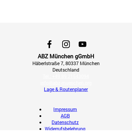
ABZ München gGmbH
Häberlstraße
7
, 80337
München
Deutschland
Tel.: +49 89 21543094
info@abz-muenchen.org
Lage & Routenplaner
Impressum
AGB
Datenschutz
Widerrufsbelehrung