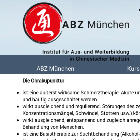
Das Institut
Unsere Dozent:innen
ABZ München
Kur
Unsere Absolvent:innen
Kooperationen
Die Ohrakupunktur
Veröffentlichungen & Buchtips
ist eine äußerst wirksame Schmerztherapie. Akute un
und häufig ausgeschaltet werden.
Bildergalerie
wirkt ausgleichend und regulierend. Störungen des z
Konzentrationsmängel, Schwindel, Stottern usw.) kö
wirkt ausgleichend, entspannend und zugleich anrege
Behandlung von Menschen.
ist eine Basistherapie zur Suchtbehandlung (Alkohol