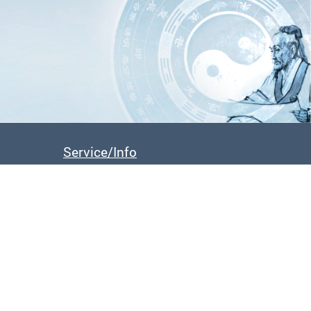
 mit AGTCM-Diplom
FAQs
Downloads
Service/Info
Für Patient:innen
Anreise / Kursorte
ldung
Übernachtungsmöglichkeiten
Klimaschutz