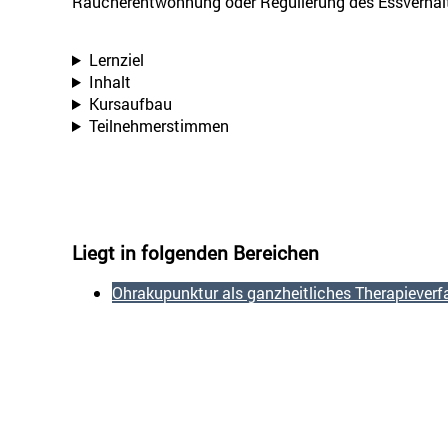
Raucherentwöhnung oder Regulierung des Essverhal
Lernziel
Inhalt
Kursaufbau
Teilnehmerstimmen
Liegt in folgenden Bereichen
Ohrakupunktur als ganzheitliches Therapieverf