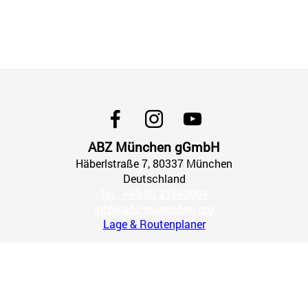
ABZ München gGmbH
Häberlstraße
7
, 80337
München
Deutschland
Tel.: +49 89 21543094
info@abz-muenchen.org
Lage & Routenplaner
Impressum
AGB
Datenschutz
Widerrufsbelehrung
Widerruf erklären