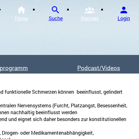
Home
Suche
Kontakt
Login
Chinesische Medizin und Akupunktur / Ausbildung
Akupunktur Weiterbildung / Spezialgebiete
sprogramm
Podcast/Videos
Kräutertherapie / Aus- und Weiterbildung
Tuina / Aus- und Weiterbildung
Akupunktur in der Geburtshilfe / Aus- und Weiterbi
d funktionelle Schmerzen können beeinflusst, gelindert
Engaging Vitality / Aus- und Weiterbildung
entralen Nervensystems (Furcht, Platzangst, Besessenheit,
nnen nachhaltig beeinflusst werden
nd und eignet sich daher besonders zur konstitutionellen
-, Drogen- oder Medikamentenabhängigkeit,