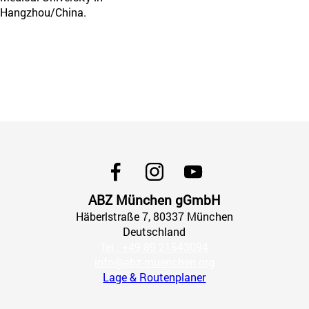
Hangzhou/China.
ABZ München gGmbH
Häberlstraße
7
, 80337
München
Deutschland
Tel.: +49 89 21543094
info@abz-muenchen.org
Lage & Routenplaner