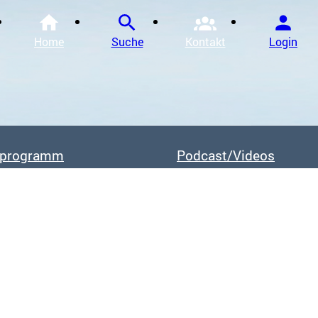
Home
Suche
Kontakt
Login
Chinesische Medizin und Akupunktur / Ausbildung
Akupunktur Weiterbildung / Spezialgebiete
sprogramm
Podcast/Videos
Kräutertherapie / Aus- und Weiterbildung
Tuina / Aus- und Weiterbildung
Akupunktur in der Geburtshilfe / Aus- und Weiterbi
Engaging Vitality / Aus- und Weiterbildung