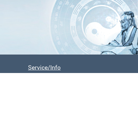
 mit AGTCM-Diplom
FAQs
Downloads
Service/Info
Für Patient:innen
Anreise / Kursorte
ldung
Übernachtungsmöglichkeiten
Klimaschutz