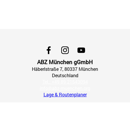
ABZ München gGmbH
Häberlstraße
7
, 80337
München
Deutschland
Tel.: +49 89 21543094
info@abz-muenchen.org
Lage & Routenplaner
Impressum
AGB
Datenschutz
Widerrufsbelehrung
Widerruf erklären