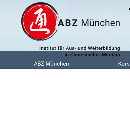
Das Institut
Unsere Dozent:innen
ABZ München
Kur
Unsere Absolvent:innen
Kooperationen
Veröffentlichungen & Buchtips
Bildergalerie