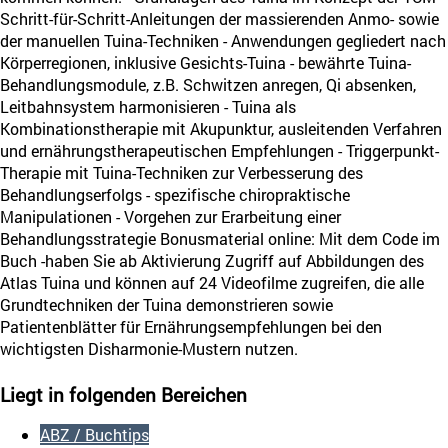
Schritt-für-Schritt-Anleitungen der massierenden Anmo- sowie
der manuellen Tuina-Techniken - Anwendungen gegliedert nach
Körperregionen, inklusive Gesichts-Tuina - bewährte Tuina-
Behandlungsmodule, z.B. Schwitzen anregen, Qi absenken,
Leitbahnsystem harmonisieren - Tuina als
Kombinationstherapie mit Akupunktur, ausleitenden Verfahren
und ernährungstherapeutischen Empfehlungen - Triggerpunkt-
Therapie mit Tuina-Techniken zur Verbesserung des
Behandlungserfolgs - spezifische chiropraktische
Manipulationen - Vorgehen zur Erarbeitung einer
Behandlungsstrategie Bonusmaterial online: Mit dem Code im
Buch -haben Sie ab Aktivierung Zugriff auf Abbildungen des
Atlas Tuina und können auf 24 Videofilme zugreifen, die alle
Grundtechniken der Tuina demonstrieren sowie
Patientenblätter für Ernährungsempfehlungen bei den
wichtigsten Disharmonie-Mustern nutzen.
[PDF]
Leseprobe Atlas Tuina
(ca. 6 MB)
Liegt in folgenden Bereichen
ABZ / Buchtips