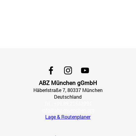
ABZ München gGmbH
Häberlstraße
7
, 80337
München
Deutschland
Tel.: +49 89 21543094
info@abz-muenchen.org
Lage & Routenplaner