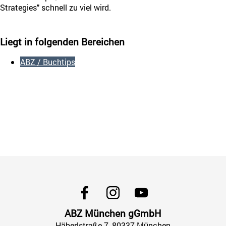
Strategies" schnell zu viel wird.
[PDF]
Leseprobe Handbuch Rezepturen der chinesischen
Medizin
(ca. 14 MB)
Liegt in folgenden Bereichen
ABZ / Buchtips
ABZ München gGmbH
Häberlstraße
7
, 80337
München