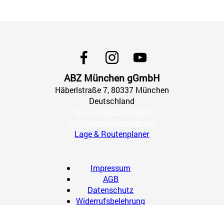
ABZ München gGmbH
Häberlstraße
7
, 80337
München
Deutschland
Tel.: +49 89 21543094
info@abz-muenchen.org
Lage & Routenplaner
Impressum
AGB
Datenschutz
Widerrufsbelehrung
Widerruf erklären