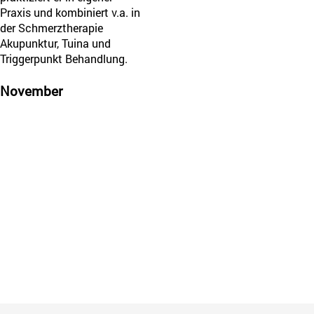
Praxis und kombiniert v.a. in
der Schmerztherapie
Akupunktur, Tuina und
Triggerpunkt Behandlung.
November
Tuina Grundausbildung
Intensivkurs an 7 Wochenenden
07.11.26 - 12.12.27
München