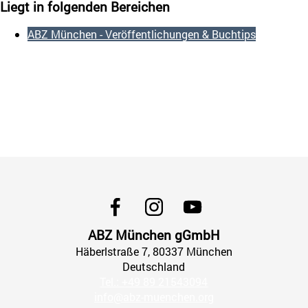
Liegt in folgenden Bereichen
ABZ München - Veröffentlichungen & Buchtips
ABZ München gGmbH
Häberlstraße
7
, 80337
München
Deutschland
Tel.: +49 89 21543094
info@abz-muenchen.org