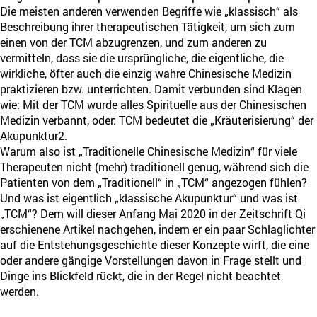
Die meisten anderen verwenden Begriffe wie „klassisch“ als
Beschreibung ihrer therapeutischen Tätigkeit, um sich zum
einen von der TCM abzugrenzen, und zum anderen zu
vermitteln, dass sie die ursprüngliche, die eigentliche, die
wirkliche, öfter auch die einzig wahre Chinesische Medizin
praktizieren bzw. unterrichten. Damit verbunden sind Klagen
wie: Mit der TCM wurde alles Spirituelle aus der Chinesischen
Medizin verbannt, oder: TCM bedeutet die „Kräuterisierung“ der
Akupunktur2.
Warum also ist „Traditionelle Chinesische Medizin“ für viele
Therapeuten nicht (mehr) traditionell genug, während sich die
Patienten von dem „Traditionell“ in „TCM“ angezogen fühlen?
Und was ist eigentlich „klassische Akupunktur“ und was ist
„TCM“? Dem will dieser Anfang Mai 2020 in der Zeitschrift Qi
erschienene Artikel nachgehen, indem er ein paar Schlaglichter
auf die Entstehungsgeschichte dieser Konzepte wirft, die eine
oder andere gängige Vorstellungen davon in Frage stellt und
Dinge ins Blickfeld rückt, die in der Regel nicht beachtet
werden.
[PDF]
Klassische Akupunktur und TCM
(ca. 484 KB)